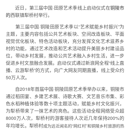
近日，第三届中国·田原艺术季线上启动仪式
在
铜陵市
的
西联镇犁桥村举行。
第三届中国·铜陵田原艺术季以“艺术赋能乡村振兴”为
主题，主要内容包括公共艺术板块、空间改造板块、平面
视觉优化板块、特色活动板块，充分发挥文化艺术滋养乡
村的功能，通过艺术改造和艺术活动提升美丽乡村建设品
位，带动乡村发展，推动公共艺术融入乡村生活，进一步
促进乡村文旅融合发展。启动仪式通过新浪网全程“线上直
播、云游犁桥”的方式，向广大网友同期直播，线上受众约
50万人次。
自2018年首届中国·铜陵田原艺术季举办以来，铜陵市
通过稻田宴、乡建艺术展、诗歌大赛、文艺音乐市集、彩
色水稻种植体验等数十项主题活动，赋能乡村文化振兴，
为犁桥带来了一抹艺术的亮色。这些活动全程网络受众超
8000万人次，犁桥村的游客接待人次近几年保持200%的
年均增长。
犁桥村
成为远近闻名的“网红村”和铜陵乡村旅游的热