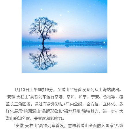
1月10日上午6时19分，至潜山“·”号首发专列从上海站驶出。
“安徽·天柱山”高铁列车运行京港、京沪、沪宁、宁安、合福等，覆
盖长三角区域，通过车身外彩贴+车内全媒，全方位、立体化、多
样化展示“皖源潜山”品牌形象和“福地舒州”独特魅力，进一步扩大
潜山的知名度、美誉度和影响力。
“安徽·天柱山”高铁列车首发，意味着潜山全面融入国家“八纵