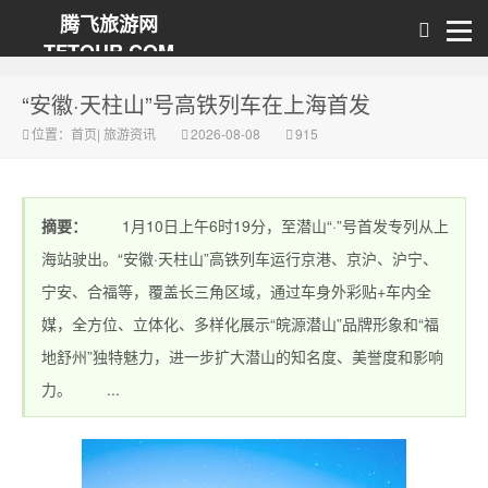
腾飞旅游网
TFTOUR.COM
“安徽·天柱山”号高铁列车在上海首发
位置：
首页
|
旅游资讯
2026-08-08
915
摘要：
1月10日上午6时19分，至潜山“·”号首发专列从上
海站驶出。“安徽·天柱山”高铁列车运行京港、京沪、沪宁、
宁安、合福等，覆盖长三角区域，通过车身外彩贴+车内全
媒，全方位、立体化、多样化展示“皖源潜山”品牌形象和“福
地舒州”独特魅力，进一步扩大潜山的知名度、美誉度和影响
力。 ...