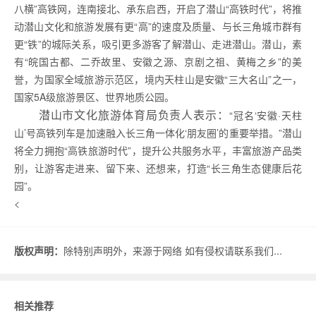
八横”高铁网，连南接北、承东启西，开启了潜山“高铁时代”，将推
动潜山文化和旅游发展有更“高”的速度及质量、与长三角城市群有
更“铁”的城际关系，吸引更多游客了解潜山、走进潜山。潜山，素
有“皖国古都、二乔故里、安徽之源、京剧之祖、黄梅之乡”的美
誉，为国家全域旅游示范区，境内天柱山是安徽“三大名山”之一，
国家5A级旅游景区、世界地质公园。
潜山市文化旅游体育局负责人表示：
“冠名‘安徽·天柱
山’号高铁列车是加速融入长三角一体化‘朋友圈’的重要举措。”潜山
将全力拥抱“高铁旅游时代”，提升公共服务水平，丰富旅游产品类
别，让游客走进来、留下来、还想来，打造“长三角生态健康后花
园”。
<
版权声明：
除特别声明外，来源于网络 如有侵权请联系我们...
相关推荐