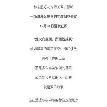
和亲朋好友齐聚关圣古镇哟
一场浪漫又惊喜的年度烟花盛宴
12月31日迸发在即
“烟火向星辰，所愿皆成真”
灿如繁星的烟花在空中绚烂绽放
照亮了你的上空
那是多么唯美浪漫的场景
如果能和喜欢的人一起看
就是双倍浪漫
但在漫漫冬夜中想要营造这般场景