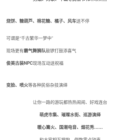
烧饼、糖葫芦、棉花糖、橘子、风车
送不停
可谓是“千古繁华一梦中”
现场更有
霸气舞狮队
敲锣打鼓添喜气
俊美古装NPC
现场互动送祝福
变脸、喷火
等各种民俗杂技演绎
让你一路的游玩都热热闹闹、好戏连台
萌虎市集、璀璨水街、巡游演绎
暖心篝火、国潮电音、烟花秀……
和大家相互拥抱，倒数零点钟声