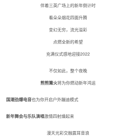
伴着三英广场上的新年倒计时
看朵朵烟花四面升腾
变幻无穷，流光溢彩
点燃全新的希望
充满仪式感地迎接2022
不仅如此，整个夜晚
熊熊篝火
将为你燃动新年鸿运
国潮劲爆电音
也为你开启户外蹦迪模式
新年舞会与乐队演唱
激情四射燥起来
漫天光彩交融震耳音浪