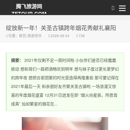
腾飞旅游网
TFTOUR.COM
绽放新一年！关圣古镇跨年烟花秀献礼襄阳
位置：
首页
|
旅游资讯
2026-08-04
738
摘要：
2021年仅剩不足一周时间啦 小伙伴们是否已经蠢蠢
欲动 想和哥们一路把酒畅欢到明年 想与妹子度过更长更梦幻
的跨年夜 想把合家团聚的时光营造得再隆重些 那可要记得在
2021年最后一天 和亲朋好友齐聚关圣古镇哟 一场浪漫又惊
喜的年度烟花盛宴 12月31日迸发在即 “烟火向星辰，所愿皆
成真” 灿如繁星的烟花在...