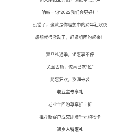
呐喊一句“2022我们会更好！”
没错了，这就是你理想中的跨年狂欢夜
想想就很激动了，赶紧组团约起来！
双旦礼遇季，钜惠享不停
关圣古镇，惊喜已就“位”
飓惠狂欢，澎湃来袭
老业主专享礼
老业主回购尊享折上折
推荐新客户成交即赠千元购物卡
返乡人特惠礼