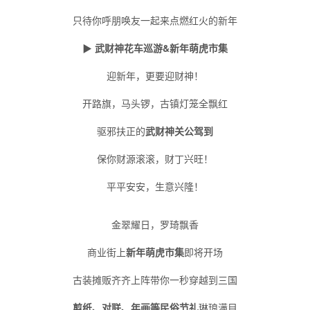
只待你呼朋唤友一起来点燃红火的新年
▶
武财神花车巡游&新年萌虎市集
迎新年，更要迎财神！
开路旗，马头锣，古镇灯笼全飘红
驱邪扶正的
武财神关公驾到
保你财源滚滚，财丁兴旺！
平平安安，生意兴隆！
金翠耀日，罗琦飘香
商业街上
新年萌虎市集
即将开场
古装摊贩齐齐上阵带你一秒穿越到三国
剪纸、对联、年画等民俗节礼
琳琅满目