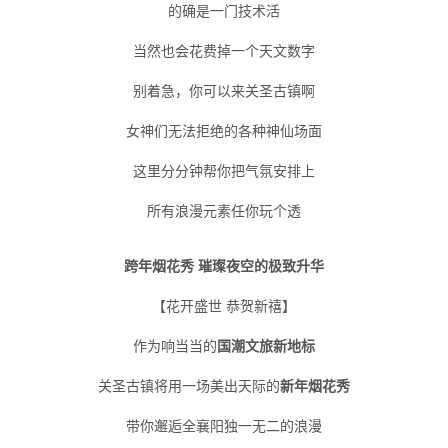
的确是一门技术活
当然也会花费掉一个天文数字
别着急，你可以来关圣古镇啊
女神们无法拒绝的各种神仙场面
这里分分钟帮你把气氛安排上
所有浪漫元素任你玩个透
跨年
烟花秀
璀璨夜空的极致升华
【花开盛世 恭贺新禧】
作为响当当的
国潮文旅新地标
关圣古镇将用一场美出天际的
新年烟花秀
带你邂逅全襄阳独一无二的浪漫