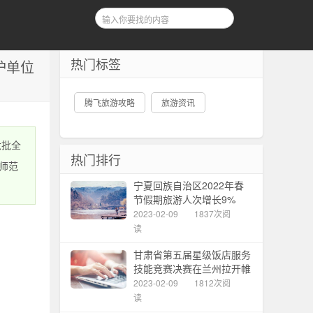
热门标签
护单位
腾飞旅游攻略
旅游资讯
六批全
热门排行
师范
宁夏回族自治区2022年春
节假期旅游人次增长9%
2023-02-09
1837次阅
读
甘肃省第五届星级饭店服务
技能竞赛决赛在兰州拉开帷
幕
2023-02-09
1812次阅
读