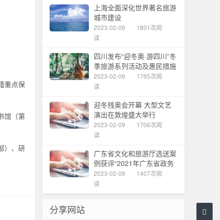
上海全面深化世界著名旅游
城市建设
2023-02-09
1801次阅
读
四川发布“迎冬奥·游四川”冬
季旅游系列活动及惠民措施
2023-02-09
1765次阅
籍重点保
读
迎冬残奥会开幕 大型文艺
演出在敦煌盛大举行
书馆（第
2023-02-09
1706次阅
读
部）、研
广东省文化和旅游厅选送案
例获评“2021年广东省政务
服务创新案例”
2023-02-09
1407次阅
读
分享网站